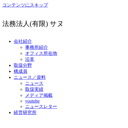
コンテンツにスキップ
法務法人(有限) サヌ
会社紹介
事務所紹介
オフィス所在地
沿革
取扱分野
構成員
ニュース／資料
ニュース
取扱実績
メディア掲載
youtube
ニュースレター
経営研究所