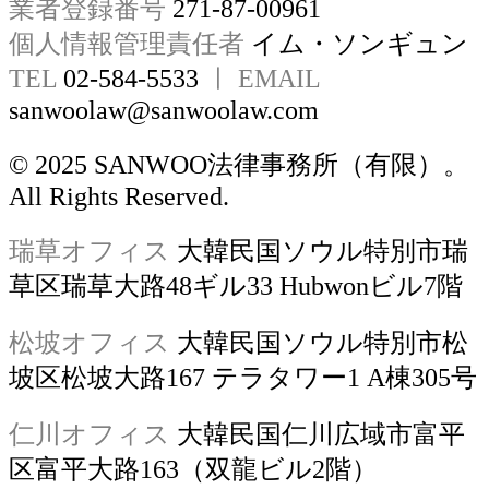
業者登録番号
271-87-00961
個人情報管理責任者
イム・ソンギュン
TEL
02-584-5533
ㅣ EMAIL
sanwoolaw@sanwoolaw.com
© 2025 SANWOO法律事務所（有限）。
All Rights Reserved.
瑞草オフィス
大韓民国ソウル特別市瑞
草区瑞草大路48ギル33 Hubwonビル7階
松坡オフィス
大韓民国ソウル特別市松
坡区松坡大路167 テラタワー1 A棟305号
仁川オフィス
大韓民国仁川広域市富平
区富平大路163（双龍ビル2階）