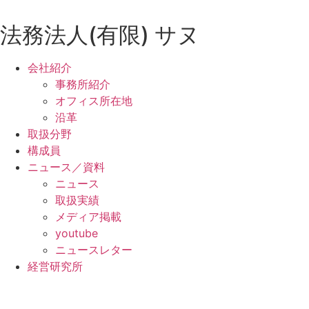
コ
ン
法務法人(有限) サヌ
テ
ン
会社紹介
ツ
事務所紹介
に
オフィス所在地
ス
沿革
キ
取扱分野
ッ
構成員
プ
ニュース／資料
ニュース
取扱実績
メディア掲載
youtube
ニュースレター
経営研究所