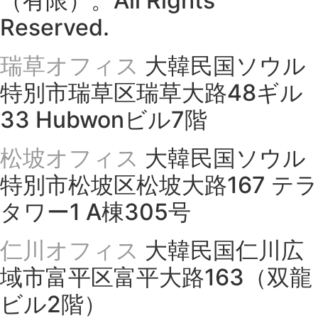
（有限）。All Rights
Reserved.
瑞草オフィス
大韓民国ソウル
特別市瑞草区瑞草大路48ギル
33 Hubwonビル7階
松坡オフィス
大韓民国ソウル
特別市松坡区松坡大路167 テラ
タワー1 A棟305号
仁川オフィス
大韓民国仁川広
域市富平区富平大路163（双龍
ビル2階）