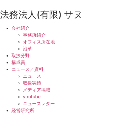
コ
ン
法務法人(有限) サヌ
テ
ン
会社紹介
ツ
事務所紹介
に
オフィス所在地
ス
沿革
キ
取扱分野
ッ
構成員
プ
ニュース／資料
ニュース
取扱実績
メディア掲載
youtube
ニュースレター
経営研究所