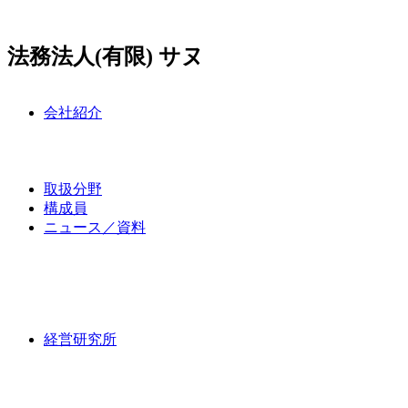
コ
ン
法務法人(有限) サヌ
テ
ン
ツ
に
会社紹介
ス
キ
ッ
プ
取扱分野
構成員
ニュース／資料
経営研究所