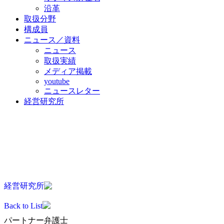
沿革
取扱分野
構成員
ニュース／資料
ニュース
取扱実績
メディア掲載
youtube
ニュースレター
経営研究所
JA
EN
KO
ZH
経営研究所
Back to List
パートナー弁護士