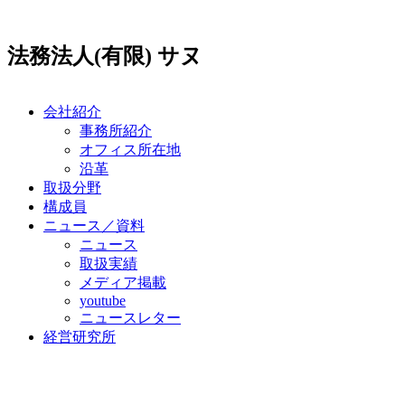
コ
ン
法務法人(有限) サヌ
テ
ン
ツ
に
会社紹介
ス
事務所紹介
キ
オフィス所在地
ッ
沿革
プ
取扱分野
構成員
ニュース／資料
ニュース
取扱実績
メディア掲載
youtube
ニュースレター
経営研究所