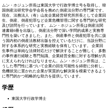
ムン・ホジュン所長は東国大学で行政学博士号を取得し、韓
国倒産法研究学会学会長を務めた倒産法分野の専門家です。
現在、法務法人（有）山友企業経営研究所所長として企業回
生、倒産、倒産犯罪など企業危機管理に関する専門的な研究
及び諮問を行っています。 ムン・ホジュン所長は倒産法関
連書籍6冊を出版し、倒産法分野で深い学問的成果と実務専
門性を築いてきました。また、倒産事件と倒産犯罪を共に扱
う国内初の倒産法教材出版を控えているだけに、当該分野に
対する体系的な研究と実務経験を保有しています。 企業回
生事件は単純な法律対応だけで解決することが難しく、多数
の事件遂行経験と専門知識、企業経営全般に対する理解が共
に支えられなければなりません。ムン・ホジュン所長は、こ
うした専門性に基づいて企業の回生可能性を綿密に分析し、
危機状況に置かれた企業が実質的な解決策を模索できるよう
に専門的かつ戦略的な助力を提供しています。
学歴
東国大学行政学博士