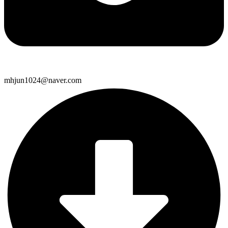
mhjun1024@naver.com