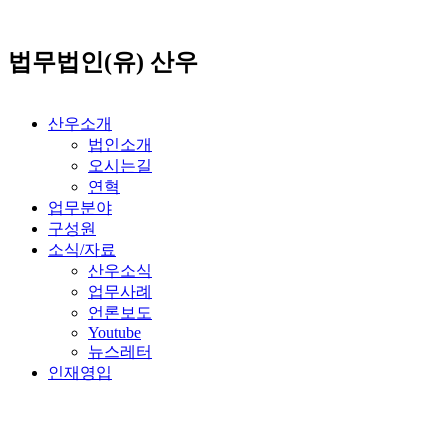
콘
텐
법무법인(유) 산우
츠
로
건
너
산우소개
뛰
법인소개
기
오시는길
연혁
업무분야
구성원
소식/자료
산우소식
업무사례
언론보도
Youtube
뉴스레터
인재영입