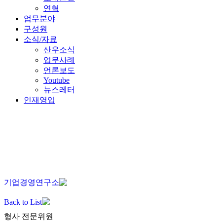
연혁
업무분야
구성원
소식/자료
산우소식
업무사례
언론보도
Youtube
뉴스레터
인재영입
KO
EN
JA
ZH
기업경영연구소
Back to List
형사 전문위원