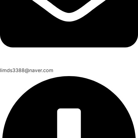
limds3388@naver.com