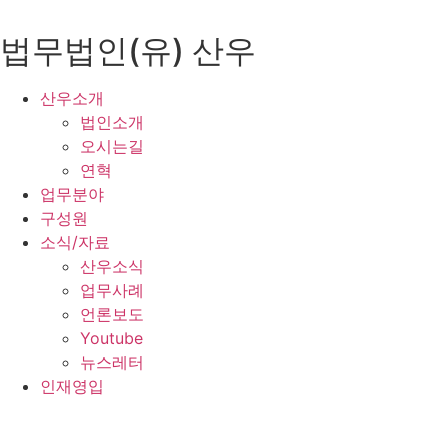
콘
텐
법무법인(유) 산우
츠
로
산우소개
건
법인소개
너
오시는길
뛰
연혁
기
업무분야
구성원
소식/자료
산우소식
업무사례
언론보도
Youtube
뉴스레터
인재영입