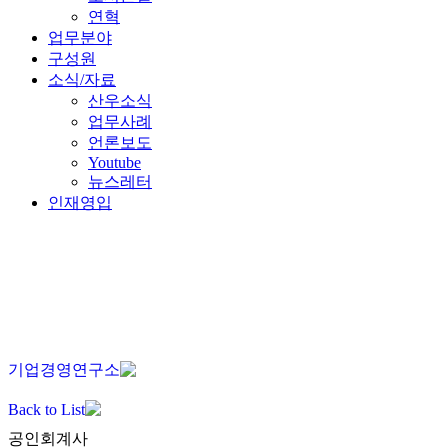
연혁
업무분야
구성원
소식/자료
산우소식
업무사례
언론보도
Youtube
뉴스레터
인재영입
KO
EN
JA
ZH
기업경영연구소
Back to List
공인회계사