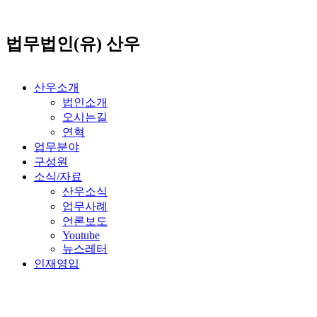
콘
텐
법무법인(유) 산우
츠
로
건
너
산우소개
뛰
법인소개
기
오시는길
연혁
업무분야
구성원
소식/자료
산우소식
업무사례
언론보도
Youtube
뉴스레터
인재영입