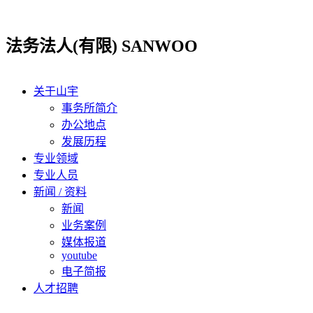
跳
到
法务法人(有限) SANWOO
内
容
关于山宇
事务所简介
办公地点
发展历程
专业领域
专业人员
新闻 / 资料
新闻
业务案例
媒体报道
youtube
电子简报
人才招聘