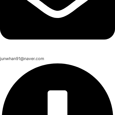
junwhan91@naver.com