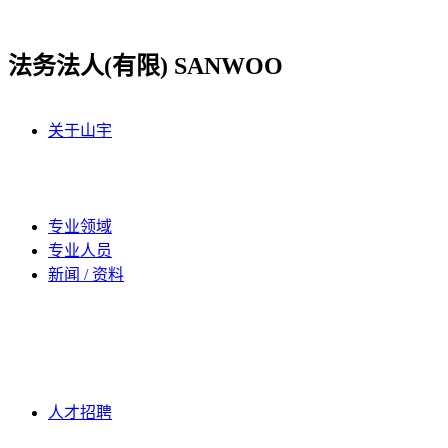
跳
到
法务法人(有限) SANWOO
内
容
关于山宇
专业领域
专业人员
新闻 / 资料
人才招聘