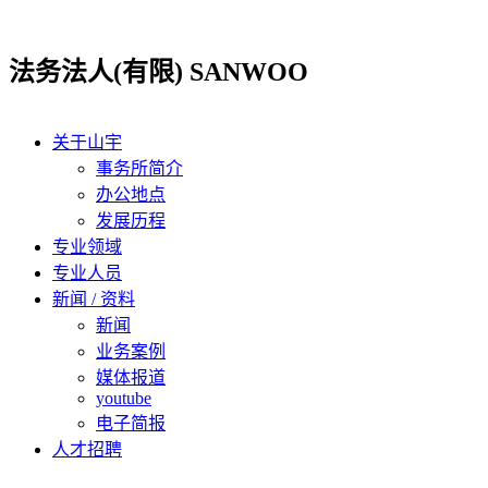
跳
到
法务法人(有限) SANWOO
内
容
关于山宇
事务所简介
办公地点
发展历程
专业领域
专业人员
新闻 / 资料
新闻
业务案例
媒体报道
youtube
电子简报
人才招聘