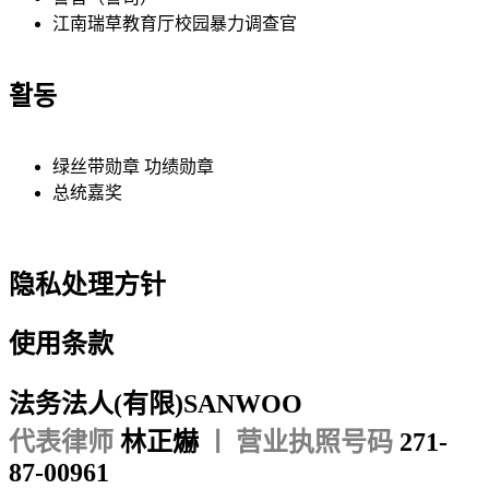
江南瑞草教育厅校园暴力调查官
활동
绿丝带勋章 功绩勋章
总统嘉奖
隐私处理方针
使用条款
法务法人(有限)SANWOO
代表律师
林正爀
ㅣ 营业执照号码
271-
87-00961