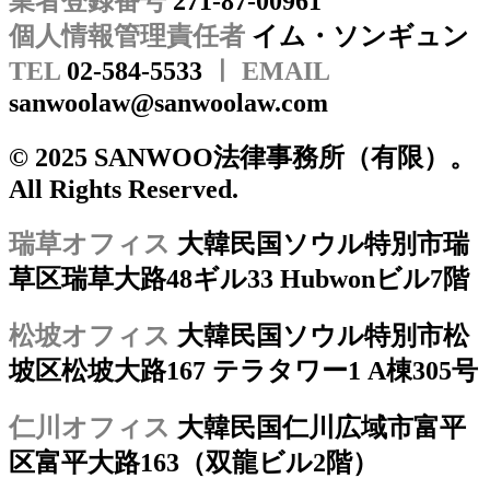
業者登録番号
271-87-00961
個人情報管理責任者
イム・ソンギュン
TEL
02-584-5533
ㅣ EMAIL
sanwoolaw@sanwoolaw.com
© 2025 SANWOO法律事務所（有限）。
All Rights Reserved.
瑞草オフィス
大韓民国ソウル特別市瑞
草区瑞草大路48ギル33 Hubwonビル7階
松坡オフィス
大韓民国ソウル特別市松
坡区松坡大路167 テラタワー1 A棟305号
仁川オフィス
大韓民国仁川広域市富平
区富平大路163（双龍ビル2階）