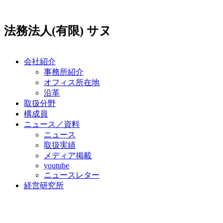
コ
ン
法務法人(有限) サヌ
テ
ン
ツ
に
会社紹介
ス
事務所紹介
キ
オフィス所在地
ッ
沿革
プ
取扱分野
構成員
ニュース／資料
ニュース
取扱実績
メディア掲載
youtube
ニュースレター
経営研究所