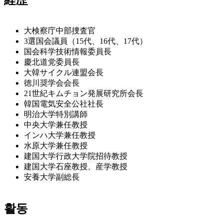
大検察庁中部捜査官
3選国会議員（15代、16代、17代）
国会科学技術情報委員長
慶北道党委員長
大韓サイクル連盟会長
徳川奨学会会長
21世紀キムチョン発展研究所会長
韓国電気安全公社社長
明治大学特別講師
中央大学兼任教授
インハ大学兼任教授
水原大学兼任教授
建国大学行政大学院招待教授
建国大学石座教授、産学教授
安養大学副総長
활동